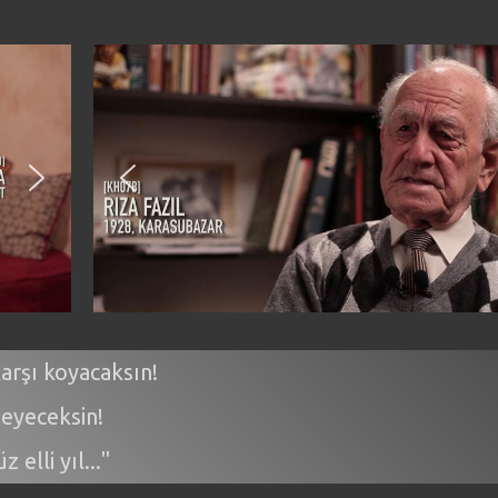
arşı koyacaksın!
eyeceksin!
üz elli yıl..."