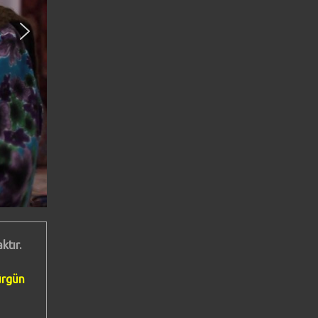
ktır.
ürgün