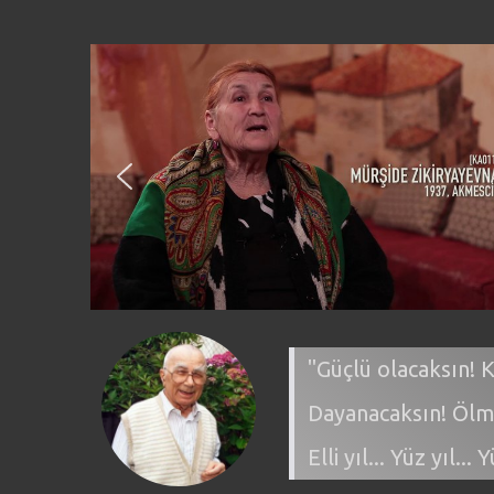
"Güçlü olacaksın! K
Dayanacaksın! Ölm
Elli yıl... Yüz yıl... Y