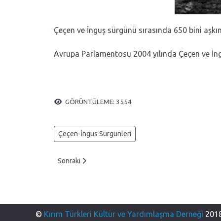
Çeçen ve İnguş sürgünü sırasında 650 bini aşkın 
Avrupa Parlamentosu 2004 yılında Çeçen ve İngu
GÖRÜNTÜLEME: 3554
Çeçen-İngus Sürgünleri
Sonraki makale: 1944 Çeçen Sürgünü’nün Altmış Altın
Sonraki
©
Kırım Türkleri Kültür ve Yardımlaşma Derneği
2018