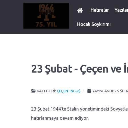
Hatıralar
Yazıla
Hocalı Soykırımı
23 Şubat - Çeçen ve 
KATEGORI:
ÇEÇEN-İNGUŞ
YAYINLANDI: 25 ŞU
23 Şubat 1944’te Stalin yönetimindeki Sovyetler 
hatırlanmaya devam ediyor.