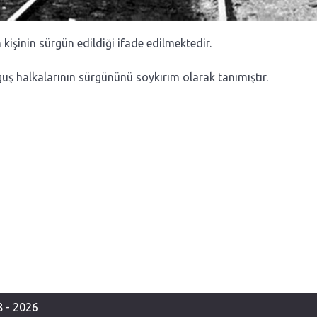
kişinin sürgün edildiği ifade edilmektedir.
ş halkalarının sürgününü soykırım olarak tanımıştır.
cı Yıldönümü (2010)
 - 2026